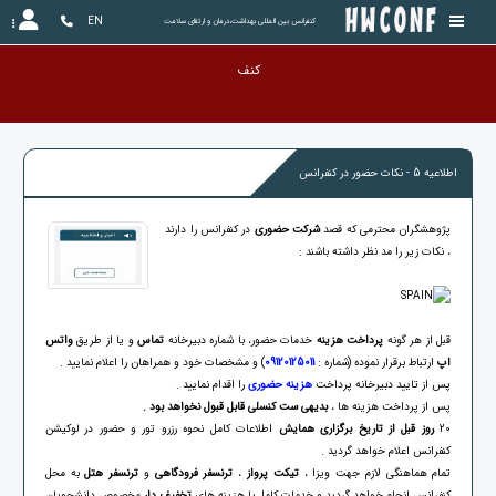
EN
کنفرانس بین المللی بهداشت،درمان و ارتقای سلامت
کنفرانس
اطلاعیه 5 - نکات حضور در کنفرانس
پژوهشگران محترمی که قصد
شرکت حضوری
در کنفرانس را دارند
، نکات زیر را مد نظر داشته باشند :
قبل از هر گونه
پرداخت هزینه
خدمات حضور
، با شماره دبیرخانه
تماس
و یا از طریق
واتس
اپ
ارتباط برقرار نموده (شماره :
09120125011
) و مشخصات خود و همراهان را اعلام نمایید .
پس از تایید دبیرخانه پرداخت
هزینه حضوری
را اقدام نمایید .
پس از پرداخت هزینه ها ،
بدیهی ست کنسلی قابل قبول نخواهد بود .
20
روز قبل از تاریخ برگزاری همایش
اطلاعات کامل نحوه رزرو تور و حضور در لوکیشن
کنفرانس اعلام خواهد گردید .
تمام هماهنگی لازم جهت ویزا ،
تیکت پرواز
،
ترنسفر فرودگاهی
و
ترنسفر
هتل
به محل
کنفرانس انجام خواهد گردید و خدمات کامل با هزینه های
تخفیف دار
مخصوص دانشجویان