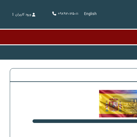
English
+989120125011
ورود کاربران