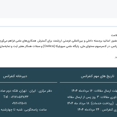
لامت
ا حضور اساتید برجسته داخلی و بین‌المللی، فرصتی ارزشمند برای گسترش همکاری‌های علمی فراهم می‌آورد
مقالات ارائه‌شده علاوه بر چاپ ویژه در مجموعه رسمی کنفرانس، در کنسرسیوم محتوای ملی، پایگاه علمی سیویلیکا (Civilica) و مجلات همکار معتبر ثبت و نمایه‌
د.
تاریخ های مهم کنفرانس
دبیرخانه کنفرانس
سال مقالات: 16 مردادماه 1404
دفتر مرکزی : ایران : تهران، فلکه دوم صا
ت: 3 روز پس از ارسال مقاله
Tel : 02171053833
اخت خدمات): 18 مرداد ماه 1404
09120125011
کنفرانس : 24 مردادماه 1404
ساعت پاسخگویی :شنبه تا چهارشنبه 8:00 الی 15