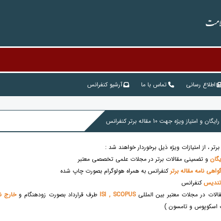
سلامت
اطلاع رسانی
تماس با ما
آرشیو کنفرانس
گان
و تضمینی مقالات برتر در مجلات علمی تخصصی معتبر
واهی نامه مقاله برتر
کنفرانس به همراه هولوگرام بصورت چاپ شده
ندیس
کنفرانس
الات در مجلات معتبر بین المللی
ISI , SCOPUS
طرف قرارداد بصورت زودهنگام و
خارج ن
 اسکوپوس و تامسون )