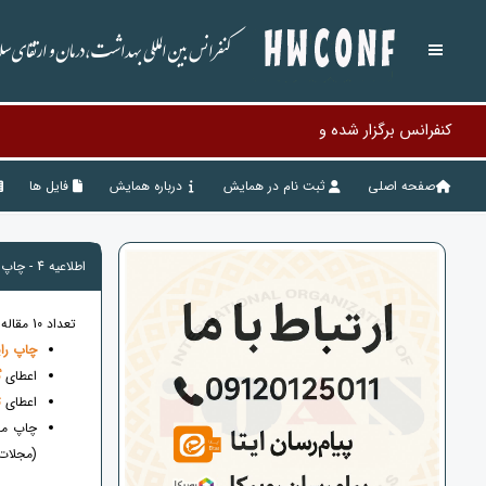
کنفرانس بین المللی بهداشت،درمان و ارتقای 
کنفرانس برگزار شده و سایت آرشیو گردیده اس
صفحه اصلی
ثبت نام در همایش
درباره همایش
فایل ها
اطلاعیه 4 - چاپ رایگان و امتیاز ویژه جهت 10 مقاله برتر کنفرانس
تعداد 10 مقاله برتر ، از امتیازات ویژه ذیل برخوردار خواهند شد :
چاپ رای
اعطای
گ
اعطای
ت
چاپ مق
(مجلات