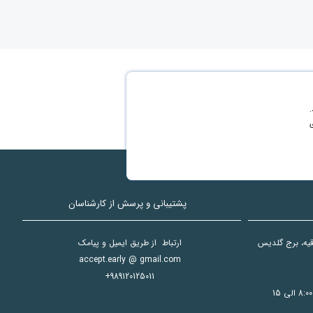
.
سازی
پشتیبانی و پرسش از کارشناسان
دقیه، برج گلدیس
ارتباط از طریق ایمیل و پیامک
accept.early @ gmail.com
+989120125011