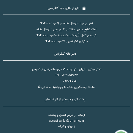
تاریخ های مهم کنفرانس
آخرین مهلت ارسال مقالات: 16 مردادماه 1404
اعلام نتایج داوری مقالات: 3 روز پس از ارسال مقاله
ثبت نام کامل (پرداخت خدمات): 18 مرداد ماه 1404
برگزاری کنفرانس : 24 مردادماه 1404
دبیرخانه کنفرانس
دفتر مرکزی : ایران : تهران، فلکه دوم صادقیه، برج گلدیس
Tel : 02171053833
09120125011
ساعت پاسخگویی :شنبه تا چهارشنبه 8:00 الی 15
پشتیبانی و پرسش از کارشناسان
ارتباط از طریق ایمیل و پیامک
accept.early @ gmail.com
+989120125011